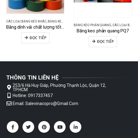
CÁC LOẠI BĂNG KEO KHÁC
,
BĂNG KEO VẢI BẠT
BĂNG KEO PHẢN QUANG
,
CÁC LOẠI BĂNG KEO KHÁC
Băng dính vải chất lượng tốt V4
Băng keo phản quang PQ7
ĐỌC TIẾP
ĐỌC TIẾP
THÔNG TIN LIÊN HỆ
253/6 Hà Huy Giáp, Phường Thạnh Lộc, Quận 12,
TP.HCM
Hotline: 0917337457
Email: Salevinacopro@gmail.com