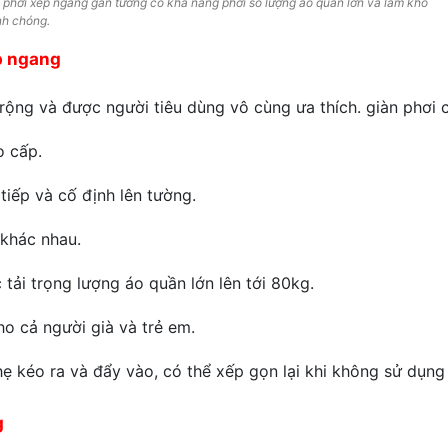
 phơi xếp ngang gắn tường có khả năng phơi số lượng áo quần lớn và làm khô
h chóng.
p ngang
rộng và được người tiêu dùng vô cùng ưa thích. giàn phơi
o cấp.
tiếp và cố định lên tường.
 khác nhau.
tải trọng lượng áo quần lớn lên tới 80kg.
ho cả người già và trẻ em.
ẹ kéo ra và đẩy vào, có thể xếp gọn lại khi không sử dụng 
g