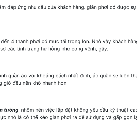
ằm đáp ứng nhu cầu của khách hàng. giàn phơi có được sự 
 3 đến 4 thanh phơi có mức tải trọng lớn. Nhờ vậy khách hà
sợ các tình trạng hư hỏng như cong vênh, gãy.
định quần áo với khoảng cách nhất định, áo quần sẽ luôn th
g gió đều nên khô nhanh hơn.
ắn tường
, nhôm nên việc lắp đặt không yêu cầu kỹ thuật ca
ực nhỏ là có thể kéo giàn phơi ra để sử dụng và gấp gọn l