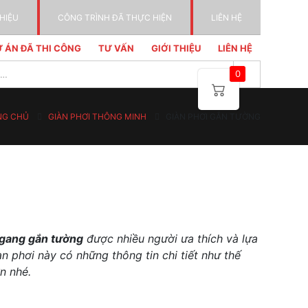
THIỆU
CÔNG TRÌNH ĐÃ THỰC HIỆN
LIÊN HỆ
 ÁN ĐÃ THI CÔNG
TƯ VẤN
GIỚI THIỆU
LIÊN HỆ
0
NG CHỦ
GIÀN PHƠI THÔNG MINH
GIÀN PHƠI GẮN TƯỜNG
ngang gắn tường
được nhiều người ưa thích và lựa
n phơi này có những thông tin chi tiết như thế
n nhé.