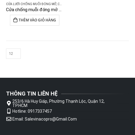
CỬA LƯỚI CHỐNG MUỖI ĐÓNG MỞ
,
CỬA LƯỚI CHỐNG MUỖI
Cửa chống muỗi đóng mở 4 cánh lưới inox cao cấp chống cắt
THÊM VÀO GIỎ HÀNG
THÔNG TIN LIÊN HỆ
253/6 Hà Huy Giáp, Phường Thạnh Lộc, Quận 12,
TP.HCM
Hotline: 0917337457
Email: Salevinacopro@gmail.com