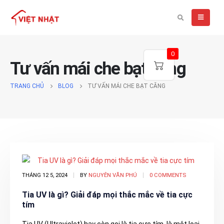
0
Tư vấn mái che bạt căng
TRANG CHỦ
BLOG
TƯ VẤN MÁI CHE BẠT CĂNG
THÁNG 12 5, 2024
BY
NGUYÊN VĂN PHÚ
0 COMMENTS
Tia UV là gì? Giải đáp mọi thắc mắc về tia cực
tím