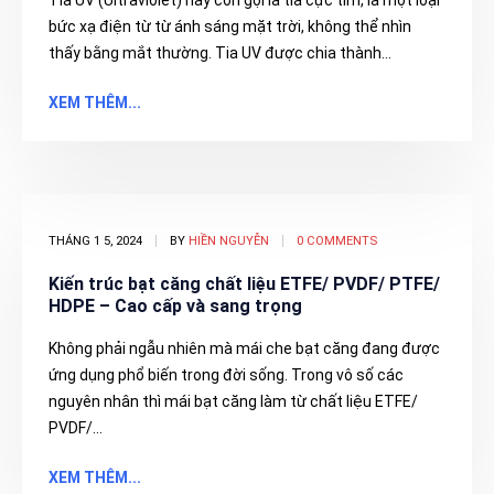
Tia UV (Ultraviolet) hay còn gọi là tia cực tím, là một loại
bức xạ điện từ từ ánh sáng mặt trời, không thể nhìn
thấy bằng mắt thường. Tia UV được chia thành...
XEM THÊM...
THÁNG 1 5, 2024
BY
HIỀN NGUYỄN
0 COMMENTS
Kiến trúc bạt căng chất liệu ETFE/ PVDF/ PTFE/
HDPE – Cao cấp và sang trọng
Không phải ngẫu nhiên mà mái che bạt căng đang được
ứng dụng phổ biến trong đời sống. Trong vô số các
nguyên nhân thì mái bạt căng làm từ chất liệu ETFE/
PVDF/...
XEM THÊM...