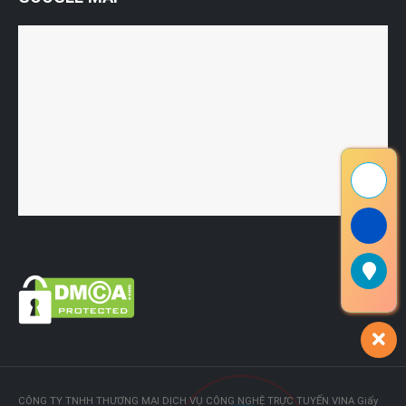
CÔNG TY TNHH THƯƠNG MẠI DỊCH VỤ CÔNG NGHỆ TRỰC TUYẾN VINA Giấy