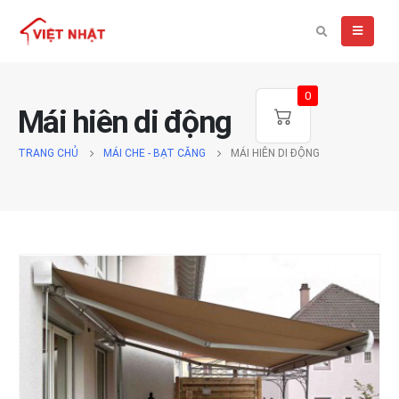
0
Mái hiên di động
TRANG CHỦ
MÁI CHE - BẠT CĂNG
MÁI HIÊN DI ĐỘNG