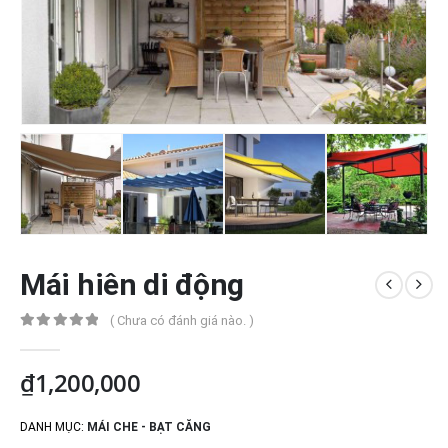
Mái hiên di động
( Chưa có đánh giá nào. )
0
out of 5
₫
1,200,000
DANH MỤC:
MÁI CHE - BẠT CĂNG