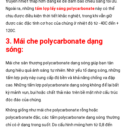
truyền nhiệt thấp hơn đáng kể để đảm bảo chiếu sáng tối ưu.
Ngoài ra, những
tấm lợp lấy sáng polycarbonate
này có thể
chịu được điều kiện thời tiết khắc nghiệt, trong khi vẫn giữ
được các đặc tính cơ học của chúng ở nhiệt độ từ -40C đến +
120C.
3. Mái che polycarbonate dạng
sóng:
Mái che sân thượng polycarbonate dạng sóng giúp bạn tận
dụng hiệu quả ánh sáng tự nhiên. Nhờ yếu tố dạng sóng, những
tấm lợp poly này cung cấp độ bền và khả năng chống va đập
cao. Những tấm lợp polycarbonate dạng sóng không để lại bất
kỳ mảnh vụn, bụi hoặc chất thải nào trên bề mặt nhờ cấu trúc
độc đáo của chúng.
Không giống như mái che polycarbonate rỗng hoặc
polycarbonate đặc, các tấm polycarbonate dạng sóng thường
chỉ có ở dạng trong suốt. Do cấu hình mỏng hơn từ 0,8 đến