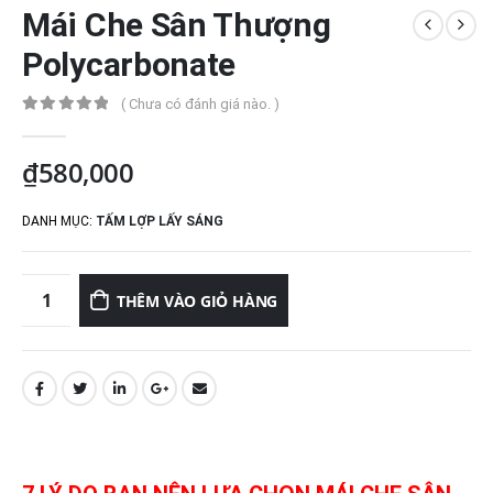
Mái Che Sân Thượng
Polycarbonate
( Chưa có đánh giá nào. )
0
out of 5
₫
580,000
DANH MỤC:
TẤM LỢP LẤY SÁNG
THÊM VÀO GIỎ HÀNG