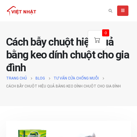
0
Cách bẫy chuột hiệu quả
bằng keo dính chuột cho gia
đình
TRANG CHỦ
BLOG
TƯ VẤN CỬA CHỐNG MUỖI
CÁCH BẪY CHUỘT HIỆU QUẢ BẰNG KEO DÍNH CHUỘT CHO GIA ĐÌNH