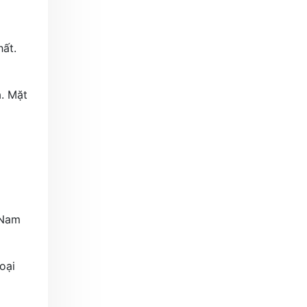
hất.
ả. Mặt
 Nam
oại