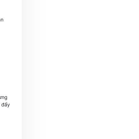
ắn
ưng
 đẩy