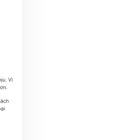
ịu. Vì
ơn.
hách
ại