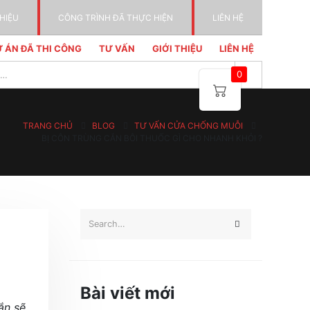
THIỆU
CÔNG TRÌNH ĐÃ THỰC HIỆN
LIÊN HỆ
 ÁN ĐÃ THI CÔNG
TƯ VẤN
GIỚI THIỆU
LIÊN HỆ
0
TRANG CHỦ
BLOG
TƯ VẤN CỬA CHỐNG MUỖI
BỊ CÔN TRÙNG CẮN BÔI THUỐC GÌ CHO NHANH KHỎI ?
Bài viết mới
ắn sẽ