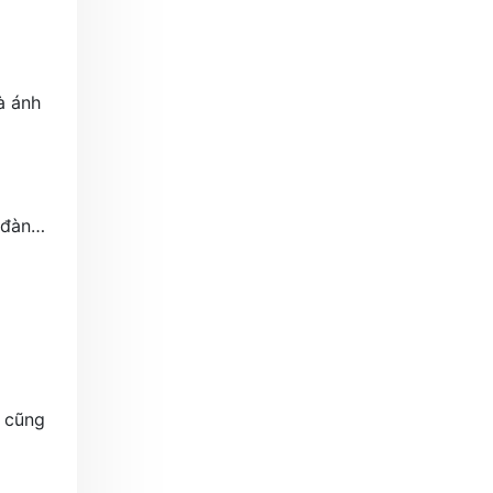
à ánh
h đàn…
 cũng