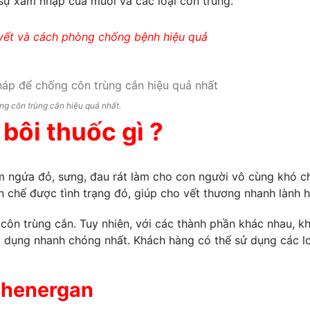
sự xâm nhập của muỗi và các loại côn trùng.
yết và cách phòng chống bệnh hiệu quả
g côn trùng cắn hiệu quả nhất.
bôi thuốc gì ?
àm ngứa đỏ, sưng, đau rát làm cho con người vô cùng khó ch
 chế được tình trạng đó, giúp cho vết thương nhanh lành h
rị côn trùng cắn. Tuy nhiên, với các thành phần khác nhau, k
 dụng nhanh chóng nhất. Khách hàng có thể sử dụng các lo
 phenergan