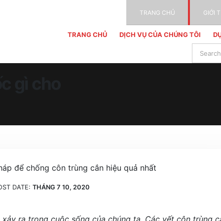
TRANG CHỦ
GIỚI 
TRANG CHỦ
DỊCH VỤ CỦA CHÚNG TÔI
DỰ
ốc gì cho
OST DATE:
THÁNG 7 10, 2020
n xảy ra trong cuộc sống của chúng ta. Các vết côn trùng c