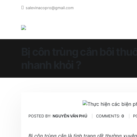
salevinacopro@gmail.com
Bị côn trùng cắn bôi thu
nhanh khỏi ?
POSTED BY:
NGUYÊN VĂN PHÚ
COMMENTS:
0
P
Bị côn trùng cắn là tình trạng rất thường xuyê