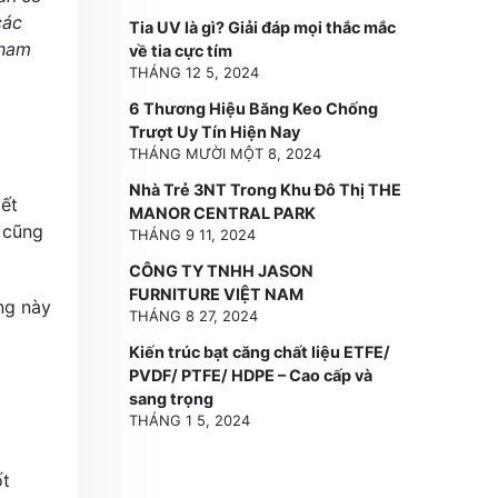
các
Tia UV là gì? Giải đáp mọi thắc mắc
Tham
về tia cực tím
THÁNG 12 5, 2024
6 Thương Hiệu Băng Keo Chống
Trượt Uy Tín Hiện Nay
THÁNG MƯỜI MỘT 8, 2024
Nhà Trẻ 3NT Trong Khu Đô Thị THE
vết
MANOR CENTRAL PARK
 cũng
THÁNG 9 11, 2024
CÔNG TY TNHH JASON
FURNITURE VIỆT NAM
ng này
THÁNG 8 27, 2024
Kiến trúc bạt căng chất liệu ETFE/
PVDF/ PTFE/ HDPE – Cao cấp và
sang trọng
THÁNG 1 5, 2024
ốt