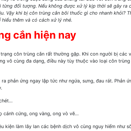
 từng đối tượng. Nếu không được xử lý kịp thời sẽ gây ra 
u. Vậy khi bị côn trùng cắn bôi thuốc gì cho nhanh khỏi? 
ể hiểu thêm và có cách xử lý nhé.
ùng cắn hiện nay
trạng côn trùng cắn rất thường gặp. Khi con người bị các 
ng vô cùng đa dạng, điều này tùy thuộc vào loại côn trùng
 ra phản ứng ngay lập tức như ngứa, sưng, đau rát. Phản ứ
.
 chét…
 bọ cánh cứng, ong vàng, ong vò vẽ…
ều kiện làm lây lan các bệnh dịch vô cùng nguy hiểm như s