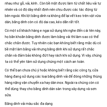
nhau như gỗ, vải, kính…Còn bề mặt được làm từ chất liệu vải tự
nhiên và có độ dày nhất định nên chịu được các tác động từ
bên ngoài. Khi lột băng dính ra không để lại vết keo trên vật vừa
dán, băng dính còn có độ dai cao, kéo dãn rất tốt.
Có một số khách hàng e ngại sử dụng khi nghe đến cái tên này,
họ băn khoăn băng dính được làm bằng vải thì làm sao có thể
chắc chắn được. Tuy nhiên các bạn không biết rằng mặc dù có
bề mặt làm bằng vải nhưng băng dính khi sử dụng rất chắc
chắn và đảm bảo không đứt hay rách khi sử dụng. Vì vậy, chúng
ta có thể yên tâm sử dụng chúng một cách an toàn.
Có thể bạn chưa chú ý hoặc không biết rằng các công ty, cửa
hàng đang sử dụng các loại băng dính vải để đóng những thùng
hàng nặng vận chuyển xa hay dán inox. Ngoài ra chúng còn có
thể dùng thay cho băng dính dán sàn trong xây dựng và sơn
sửa.
Băng dính vải màu sắc đa dạng