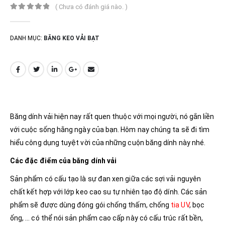
( Chưa có đánh giá nào. )
0
out of 5
DANH MỤC:
BĂNG KEO VẢI BẠT
Băng dính vải hiện nay rất quen thuộc với mọi người, nó gắn liền
với cuộc sống hằng ngày của bạn. Hôm nay chúng ta sẽ đi tìm
hiểu công dụng tuyệt vời của những cuộn băng dính này nhé.
Các đặc điểm của băng dính vải
Sản phẩm có cấu tạo là sự đan xen giữa các sợi vải nguyên
chất kết hợp với lớp keo cao su tự nhiên tạo độ dính. Các sản
phẩm sẽ được dùng đóng gói chống thấm, chống
tia UV
, bọc
ống, … có thể nói sản phẩm cao cấp này có cấu trúc rất bền,