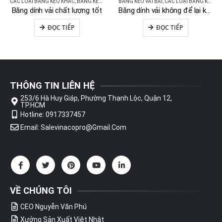
CÁC LOẠI BĂNG KEO KHÁC
,
BĂNG KEO VẢI BẠT
BĂNG KEO VẢI BẠT
,
CÁC LOẠI BĂNG KEO KHÁC
Băng dính vải chất lượng tốt
Băng dính vải không để lại keo V6
ĐỌC TIẾP
ĐỌC TIẾP
THÔNG TIN LIÊN HỆ
253/6 Hà Huy Giáp, Phường Thạnh Lộc, Quận 12,
TP.HCM
Hotline: 0917337457
Email: Salevinacopro@gmail.com
VỀ CHÚNG TÔI
CEO Nguyễn Văn Phú
Xưởng Sản Xuất Việt Nhật