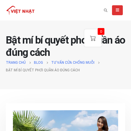
0
Bật mí bí quyết phơi quần áo
đúng cách
TRANG CHỦ
BLOG
TƯ VẤN CỬA CHỐNG MUỖI
BẬT MÍ BÍ QUYẾT PHƠI QUẦN ÁO ĐÚNG CÁCH