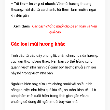
– Túi thơm hương xả chanh:
Với mùi hương thoang
thoảng, mát dịu từ sả chanh, túi thơm làm muỗi e ngại
khi đến gần.
Xem thêm :
Các cách chống muỗi cho bé an toàn và hiệu
quả cao
Các loại mùi hương khác
Tinh dầu từ các cây phong lữ, chân chim, hoa dạ hương,
cúc vạn thọ, hương thảo,..Nên bạn có thể trồng xung
quanh vườn nhà mình để giảm bớt lượng muỗi sinh sôi,
nảy nở trong vườn nhà bạn.
Ngoài ra hiện nay, cửa lưới chống muỗi với nhiều tính
năng ưu việt như hiệu quả lâu dài, an toàn, kinh tế, … Là
sản phẩm mới xuất hiện trong thời gian gần và ưa
chuộng sử dụng để ngăn muỗi bay vào nhà.