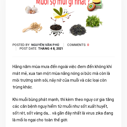
POSTED BY:
NGUYÊN VĂN PHÚ
COMMENTS:
0
POST DATE:
THÁNG 4 8, 2021
Hằng năm mùa mưa đến ngoài việc đem đến không khí
mát mẻ, xua tan một mùa nắng nóng oi bức mà còn là
môi trường sinh sôi, nảy nở của muỗi và các loại côn
trùng khác.
Khi muỗi bùng phát mạnh, thì kèm theo nguy cơ gia tăng
các căn bệnh nguy hiểm từ muỗi như sốt xuất huyết,
sốt rét, sốt vàng da,… và gần đây nhất là virus zika đang
là mối lo ngại cho toàn thế giới.