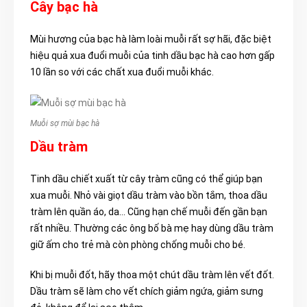
Cây bạc hà
Mùi hương của bạc hà làm loài muỗi rất sợ hãi, đặc biệt
hiệu quả xua đuổi muỗi của tinh dầu bạc hà cao hơn gấp
10 lần so với các chất xua đuổi muỗi khác.
Muỗi sợ mùi bạc hà
Dầu tràm
Tinh dầu chiết xuất từ cây tràm cũng có thể giúp bạn
xua muỗi. Nhỏ vài giọt dầu tràm vào bồn tắm, thoa dầu
tràm lên quần áo, da… Cũng hạn chế muỗi đến gần bạn
rất nhiều. Thường các ông bố bà mẹ hay dùng dầu tràm
giữ ấm cho trẻ mà còn phòng chống muỗi cho bé.
Khi bị muỗi đốt, hãy thoa một chút dầu tràm lên vết đốt.
Dầu tràm sẽ làm cho vết chích giảm ngứa, giảm sưng