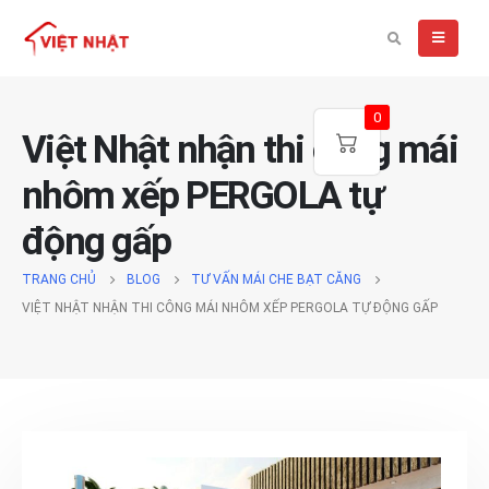
0
Việt Nhật nhận thi công mái
nhôm xếp PERGOLA tự
động gấp
TRANG CHỦ
BLOG
TƯ VẤN MÁI CHE BẠT CĂNG
VIỆT NHẬT NHẬN THI CÔNG MÁI NHÔM XẾP PERGOLA TỰ ĐỘNG GẤP