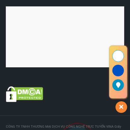
CÔNG TY TNHH THƯƠNG MẠI DỊCH VỤ CÔNG NGHỆ TRỰC TUYẾN VINA Giấy