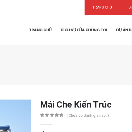
TRANG CHỦ
GI
TRANG CHỦ
DỊCH VỤ CỦA CHÚNG TÔI
DỰ ÁN Đ
Mái Che Kiến Trúc
( Chưa có đánh giá nào. )
0
out of 5