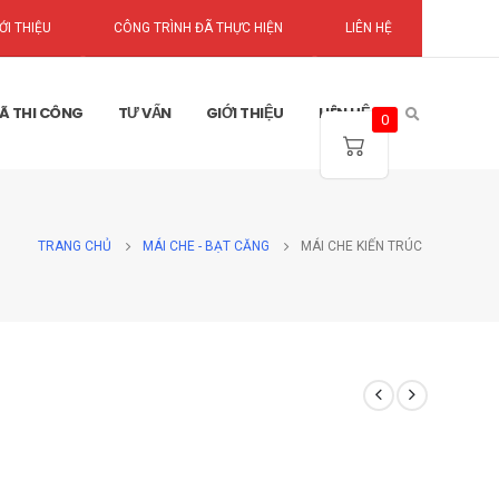
ỚI THIỆU
CÔNG TRÌNH ĐÃ THỰC HIỆN
LIÊN HỆ
Ã THI CÔNG
TƯ VẤN
GIỚI THIỆU
LIÊN HỆ
0
TRANG CHỦ
MÁI CHE - BẠT CĂNG
MÁI CHE KIẾN TRÚC