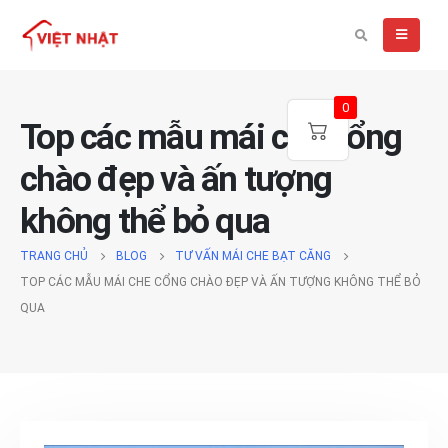
0
Top các mẫu mái che cổng
chào đẹp và ấn tượng
không thể bỏ qua
TRANG CHỦ
BLOG
TƯ VẤN MÁI CHE BẠT CĂNG
TOP CÁC MẪU MÁI CHE CỔNG CHÀO ĐẸP VÀ ẤN TƯỢNG KHÔNG THỂ BỎ
QUA