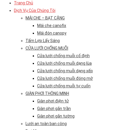
Trang Chủ
Dịch Vụ Của Chúng Tôi
MÁI CHE – BẠT CĂNG
Mái che canofix
Mái đón canopy
Tấm Lợp Lấy Sáng
CỬA LƯỚI CHỐNG MUỖI
Cửa lưới chống muỗi cố định
Cửa lưới chống muỗi dạng lùa
Cửa lưới chống muỗi dạng xếp
Cửa lưới chống muỗi đóng mở
Cửa lưới chống muỗi tự cuốn
GIÀN PHƠI THÔNG MINH
Giàn phơi điện tử
Giàn phơi gắn trần
Giàn phơi gắn tường
Lưới an toàn ban công