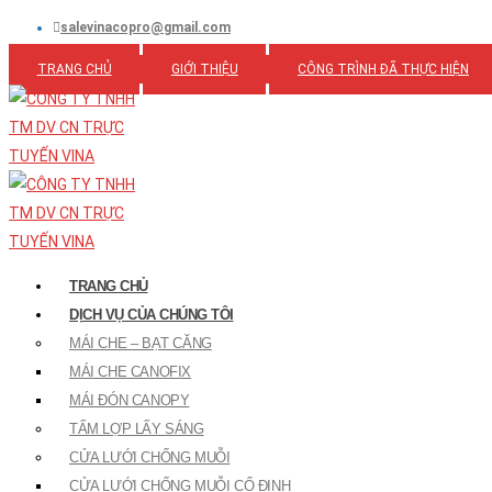
salevinacopro@gmail.com
TRANG CHỦ
GIỚI THIỆU
CÔNG TRÌNH ĐÃ THỰC HIỆN
TRANG CHỦ
DỊCH VỤ CỦA CHÚNG TÔI
MÁI CHE – BẠT CĂNG
MÁI CHE CANOFIX
MÁI ĐÓN CANOPY
TẤM LỢP LẤY SÁNG
CỬA LƯỚI CHỐNG MUỖI
CỬA LƯỚI CHỐNG MUỖI CỐ ĐỊNH