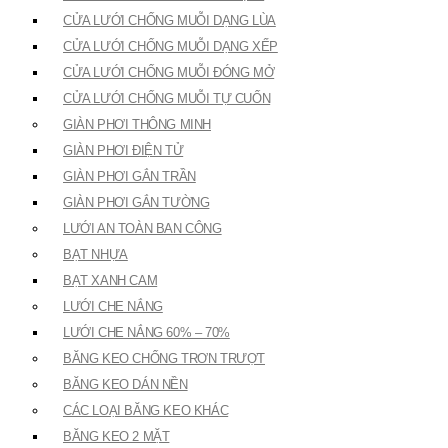
CỬA LƯỚI CHỐNG MUỖI DẠNG LÙA
CỬA LƯỚI CHỐNG MUỖI DẠNG XẾP
CỬA LƯỚI CHỐNG MUỖI ĐÓNG MỞ
CỬA LƯỚI CHỐNG MUỖI TỰ CUỐN
GIÀN PHƠI THÔNG MINH
GIÀN PHƠI ĐIỆN TỬ
GIÀN PHƠI GẮN TRẦN
GIÀN PHƠI GẮN TƯỜNG
LƯỚI AN TOÀN BAN CÔNG
BẠT NHỰA
BẠT XANH CAM
LƯỚI CHE NẮNG
LƯỚI CHE NẮNG 60% – 70%
BĂNG KEO CHỐNG TRƠN TRƯỢT
BĂNG KEO DÁN NỀN
CÁC LOẠI BĂNG KEO KHÁC
BĂNG KEO 2 MẶT