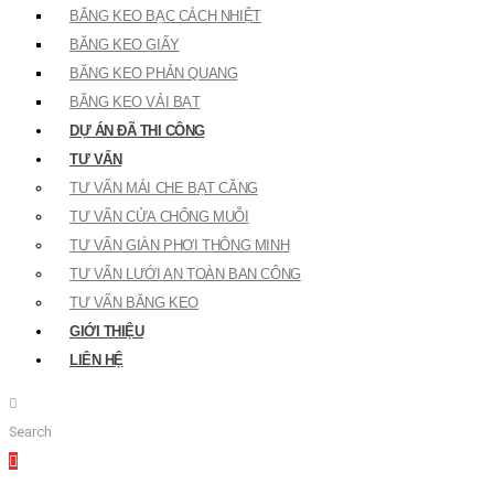
BĂNG KEO BẠC CÁCH NHIỆT
BĂNG KEO GIẤY
BĂNG KEO PHẢN QUANG
BĂNG KEO VẢI BẠT
DỰ ÁN ĐÃ THI CÔNG
TƯ VẤN
TƯ VẤN MÁI CHE BẠT CĂNG
TƯ VẤN CỬA CHỐNG MUỖI
TƯ VẤN GIÀN PHƠI THÔNG MINH
TƯ VẤN LƯỚI AN TOÀN BAN CÔNG
TƯ VẤN BĂNG KEO
GIỚI THIỆU
LIÊN HỆ
Search