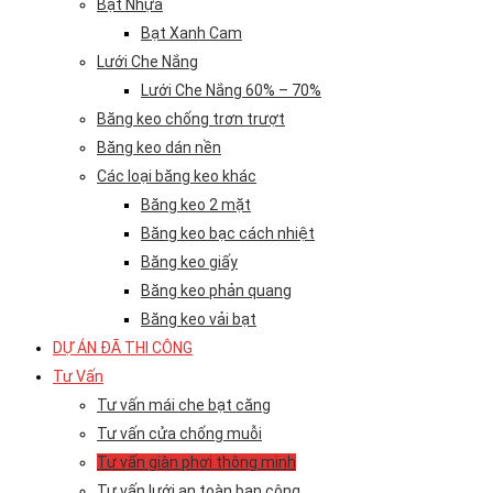
Bạt Nhựa
Bạt Xanh Cam
Lưới Che Nắng
Lưới Che Nắng 60% – 70%
Băng keo chống trơn trượt
Băng keo dán nền
Các loại băng keo khác
Băng keo 2 mặt
Băng keo bạc cách nhiệt
Băng keo giấy
Băng keo phản quang
Băng keo vải bạt
DỰ ÁN ĐÃ THI CÔNG
Tư Vấn
Tư vấn mái che bạt căng
Tư vấn cửa chống muỗi
Tư vấn giàn phơi thông minh
Tư vấn lưới an toàn ban công