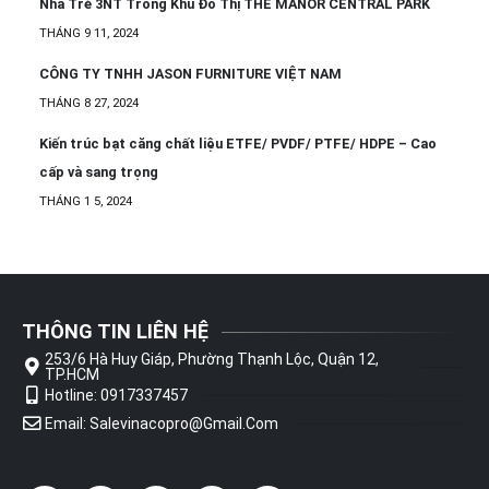
Nhà Trẻ 3NT Trong Khu Đô Thị THE MANOR CENTRAL PARK
THÁNG 9 11, 2024
CÔNG TY TNHH JASON FURNITURE VIỆT NAM
THÁNG 8 27, 2024
Kiến trúc bạt căng chất liệu ETFE/ PVDF/ PTFE/ HDPE – Cao
cấp và sang trọng
THÁNG 1 5, 2024
THÔNG TIN LIÊN HỆ
253/6 Hà Huy Giáp, Phường Thạnh Lộc, Quận 12,
TP.HCM
Hotline: 0917337457
Email: Salevinacopro@gmail.com