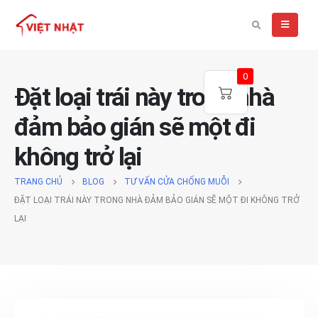
0
Đặt loại trái này trong nhà
đảm bảo gián sẽ một đi
không trở lại
TRANG CHỦ
BLOG
TƯ VẤN CỬA CHỐNG MUỖI
ĐẶT LOẠI TRÁI NÀY TRONG NHÀ ĐẢM BẢO GIÁN SẼ MỘT ĐI KHÔNG TRỞ
LẠI