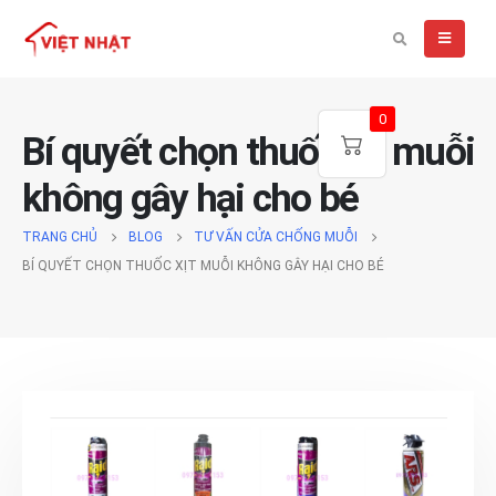
0
Bí quyết chọn thuốc xịt muỗi
không gây hại cho bé
TRANG CHỦ
BLOG
TƯ VẤN CỬA CHỐNG MUỖI
BÍ QUYẾT CHỌN THUỐC XỊT MUỖI KHÔNG GÂY HẠI CHO BÉ