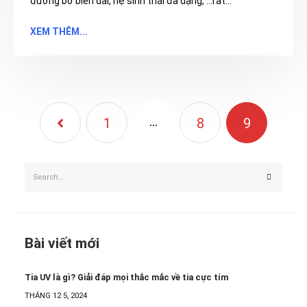
đường bờ biển dài, hệ sinh thái đa dạng, …rất...
XEM THÊM...
…
1
8
9
Bài viết mới
Tia UV là gì? Giải đáp mọi thắc mắc về tia cực tím
THÁNG 12 5, 2024