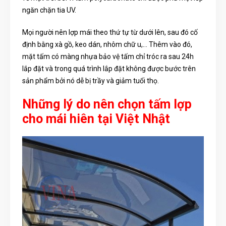
ngăn chặn tia UV.
Mọi người nên lợp mái theo thứ tự từ dưới lên, sau đó cố
định bằng xà gồ, keo dán, nhôm chữ u,… Thêm vào đó,
mặt tấm có màng nhựa bảo vệ tấm chỉ tróc ra sau 24h
lắp đặt và trong quá trình lắp đặt không được bước trên
sản phẩm bởi nó dễ bị trầy và giảm tuổi thọ.
Những lý do nên chọn tấm lợp
cho mái hiên tại Việt Nhật