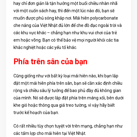
hay chỉ đơn giản là tận hưởng một buổi chiều nhàn nhã
với một cuốn sách hay, thì đến một lúc nào đó, bạn sẽ
muốn được phủ sóng khắp nơi. Mái hiên polycarbonate
che nắng của Việt Nhật đủ lớn để che đồ đạc ngoài trời và
các khu vực khác – chẳng hạn như khu vui chơi của trẻ
em hoặc võng. Bạn có thể bảo vệ mọi người khỏi các tia
khắc nghiệt hoặc các yếu tố khác.
Phía trên sân của bạn
Cũng giống như với bất kỳ loại mái hiên nào, khi bạn lắp
đặt một mái hiên phía trên sân, bạn sẽ cần xác định chiều
rộng và chiều sâu lý tưởng để bao phủ đầy đủ không gian
của mình. Nó sẽ được lắp đặt phía trên máng xối, bên dưới
khe gió hoặc thông qua giá treo tường, vì vậy hãy biết
trước kế hoạch của bạn.
Có rất nhiều tùy chọn tuyệt vời trên mạng, chẳng hạn như
các tấm lợp cho mái hiên tại Việt Nhật.