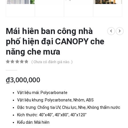
Mái hiên ban công nhà
phố hiện đại CANOPY che
năng che mưa
( Chưa có đánh giá nào. )
0
out of 5
₫
3,000,000
Vật liệu mái: Polycarbonate
Vật liệu khung: Polycarbonate, Nhôm, ABS
Đặc trưng: Chống tia UV, Chịu lực, Nhẹ, Không thấm nước
Kích thước: 40″x40″, 40″x80″, 40″x120″
Kiểu dán: Mái hiên