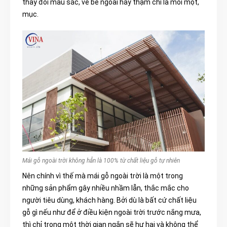
thay đổi màu sắc, vẻ bề ngoài hay thậm chí là mối mọt,
mục.
Mái gỗ ngoài trời không hẳn là 100% từ chất liệu gỗ tự nhiên
Nên chính vì
thế mà mái gỗ ngoài trời là m
ột trong
những sản phẩm gây nhiều nhầm lẫn, thắc mắc cho
người tiêu dùng, khách hàng. Bởi dù là bất cứ chất liệu
gỗ gì nếu như để ở điều kiện ngoài trời trước nắng mưa,
thì chỉ trong một thời gian ngắn sẽ hư hại và không thể