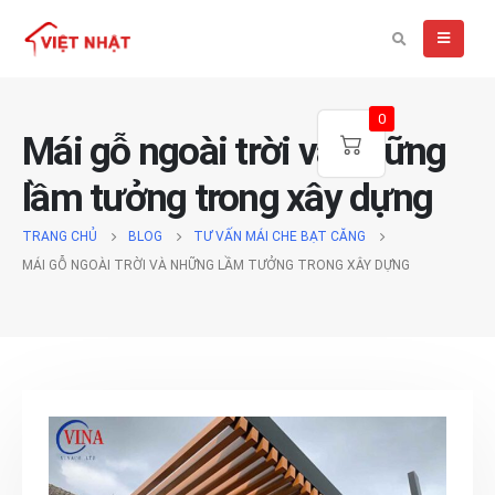
0
Mái gỗ ngoài trời và những
lầm tưởng trong xây dựng
TRANG CHỦ
BLOG
TƯ VẤN MÁI CHE BẠT CĂNG
MÁI GỖ NGOÀI TRỜI VÀ NHỮNG LẦM TƯỞNG TRONG XÂY DỰNG