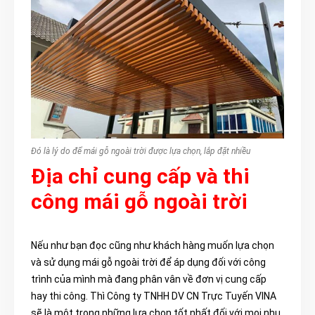
Đó là lý do để mái gỗ ngoài trời được lựa chọn, lắp đặt nhiều
Địa chỉ cung cấp và thi
công mái gỗ ngoài trời
Nếu như bạn đọc cũng như khách hàng muốn lựa chọn
và sử
dụng mái gỗ ngoài trời để á
p dụng đối với công
trình của mình mà đang phân vân về đơn vị cung cấp
hay thi công. Thì Công ty TNHH DV CN Trực Tuyến VINA
sẽ là một trong những lựa chọn tốt nhất đối với mọi nhu