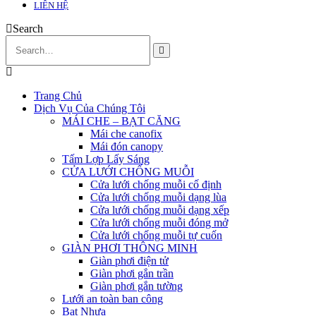
LIÊN HỆ
Search
Trang Chủ
Dịch Vụ Của Chúng Tôi
MÁI CHE – BẠT CĂNG
Mái che canofix
Mái đón canopy
Tấm Lợp Lấy Sáng
CỬA LƯỚI CHỐNG MUỖI
Cửa lưới chống muỗi cố định
Cửa lưới chống muỗi dạng lùa
Cửa lưới chống muỗi dạng xếp
Cửa lưới chống muỗi đóng mở
Cửa lưới chống muỗi tự cuốn
GIÀN PHƠI THÔNG MINH
Giàn phơi điện tử
Giàn phơi gắn trần
Giàn phơi gắn tường
Lưới an toàn ban công
Bạt Nhựa