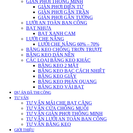
GIÀN PHƠI THÔNG MINH
GIÀN PHƠI ĐIỆN TỬ
GIÀN PHƠI GẮN TRẦN
GIÀN PHƠI GẮN TƯỜNG
LƯỚI AN TOÀN BAN CÔNG
BẠT NHỰA
BẠT XANH CAM
LƯỚI CHE NẮNG
LƯỚI CHE NẮNG 60% – 70%
BĂNG KEO CHỐNG TRƠN TRƯỢT
BĂNG KEO DÁN NỀN
CÁC LOẠI BĂNG KEO KHÁC
BĂNG KEO 2 MẶT
BĂNG KEO BẠC CÁCH NHIỆT
BĂNG KEO GIẤY
BĂNG KEO PHẢN QUANG
BĂNG KEO VẢI BẠT
DỰ ÁN ĐÃ THI CÔNG
TƯ VẤN
TƯ VẤN MÁI CHE BẠT CĂNG
TƯ VẤN CỬA CHỐNG MUỖI
TƯ VẤN GIÀN PHƠI THÔNG MINH
TƯ VẤN LƯỚI AN TOÀN BAN CÔNG
TƯ VẤN BĂNG KEO
GIỚI THIỆU