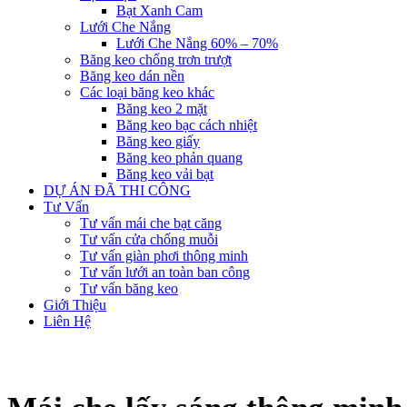
Bạt Xanh Cam
Lưới Che Nắng
Lưới Che Nắng 60% – 70%
Băng keo chống trơn trượt
Băng keo dán nền
Các loại băng keo khác
Băng keo 2 mặt
Băng keo bạc cách nhiệt
Băng keo giấy
Băng keo phản quang
Băng keo vải bạt
DỰ ÁN ĐÃ THI CÔNG
Tư Vấn
Tư vấn mái che bạt căng
Tư vấn cửa chống muỗi
Tư vấn giàn phơi thông minh
Tư vấn lưới an toàn ban công
Tư vấn băng keo
Giới Thiệu
Liên Hệ