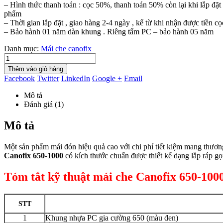
– Hình thức thanh toán : cọc 50%, thanh toán 50% còn lại khi lắp đặt 
phẩm
– Thời gian lắp đặt , giao hàng 2-4 ngày , kể từ khi nhận được tiền cọ
– Bảo hành 01 năm dàn khung . Riêng tấm PC – bảo hành 05 năm
Danh mục:
Mái che canofix
Thêm vào giỏ hàng
Facebook
Twitter
LinkedIn
Google +
Email
Mô tả
Đánh giá (1)
Mô tả
Một sản phẩm mái đón hiệu quả cao với chi phí tiết kiệm mang thươn
Canofix 650-1000
có kích thước chuẩn được thiết kế dạng lắp ráp gọ
Tóm tắt kỹ thuật mái che Canofix 650-100
STT
1
Khung nhựa PC gia cường 650 (màu đen)