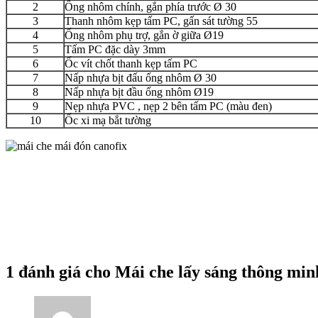
2
Ống nhôm chính, gắn phía trước Ø 30
3
Thanh nhôm kẹp tấm PC, gấn sát tường 55
4
Ống nhôm phụ trợ, gắn ờ giữa Ø19
5
Tấm PC đặc dày 3mm
6
Ốc vít chốt thanh kẹp tấm PC
7
Nấp nhựa bịt đấu ống nhôm Ø 30
8
Nấp nhựa bịt đầu ống nhôm Ø19
9
Nẹp nhựa PVC , nẹp 2 bên tấm PC (màu đen)
10
Ốc xi mạ bắt tường
1 đánh giá cho
Mái che lấy sáng thông mi