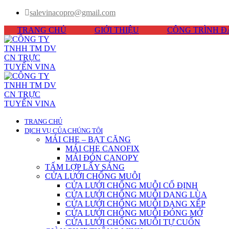
salevinacopro@gmail.com
TRANG CHỦ
GIỚI THIỆU
CÔNG TRÌNH Đ
TRANG CHỦ
DỊCH VỤ CỦA CHÚNG TÔI
MÁI CHE – BẠT CĂNG
MÁI CHE CANOFIX
MÁI ĐÓN CANOPY
TẤM LỢP LẤY SÁNG
CỬA LƯỚI CHỐNG MUỖI
CỬA LƯỚI CHỐNG MUỖI CỐ ĐỊNH
CỬA LƯỚI CHỐNG MUỖI DẠNG LÙA
CỬA LƯỚI CHỐNG MUỖI DẠNG XẾP
CỬA LƯỚI CHỐNG MUỖI ĐÓNG MỞ
CỬA LƯỚI CHỐNG MUỖI TỰ CUỐN