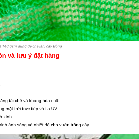
 140 gsm dùng để che lan, cây trồng
n và lưu ý đặt hàng
.
ng tái chế và kháng hóa chất.
 mặt trời trực tiếp và tia UV.
à kính.
hỉnh ánh sáng và nhiệt độ cho vườn trồng cây.