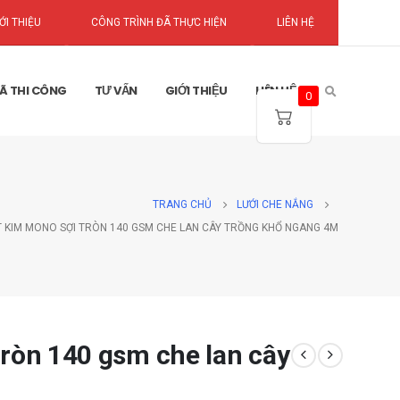
ỚI THIỆU
CÔNG TRÌNH ĐÃ THỰC HIỆN
LIÊN HỆ
Ã THI CÔNG
TƯ VẤN
GIỚI THIỆU
LIÊN HỆ
0
TRANG CHỦ
LƯỚI CHE NẮNG
T KIM MONO SỢI TRÒN 140 GSM CHE LAN CÂY TRỒNG KHỔ NGANG 4M
tròn 140 gsm che lan cây