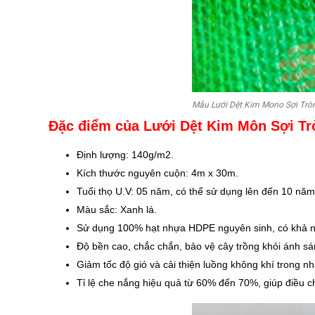
Mẫu Lưới Dệt Kim Mono Sợi Tròn
Đặc điểm của Lưới Dệt Kim Môn Sợi Trò
Định lượng: 140g/m2.
Kích thước nguyên cuộn: 4m x 30m.
Tuổi thọ U.V: 05 năm, có thể sử dụng lên đến 10 năm
Màu sắc: Xanh lá.
Sử dụng 100% hạt nhựa HDPE nguyên sinh, có khả nă
Độ bền cao, chắc chắn, bảo vệ cây trồng khỏi ánh sáng
Giảm tốc độ gió và cải thiện luồng không khí trong nh
Tỉ lệ che nắng hiệu quả từ 60% đến 70%, giúp điều c