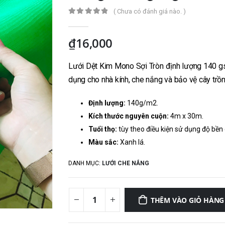
( Chưa có đánh giá nào. )
0
out of 5
₫
16,000
Lưới Dệt Kim Mono Sợi Tròn định lượng 140 gs
dụng cho nhà kính, che nắng và bảo vệ cây trồ
Định lượng:
140g/m2.
Kích thước nguyên cuộn:
4m x 30m.
Tuổi thọ:
tùy theo điều kiện sử dụng độ bền
Màu sắc:
Xanh lá.
DANH MỤC:
LƯỚI CHE NẮNG
THÊM VÀO GIỎ HÀNG