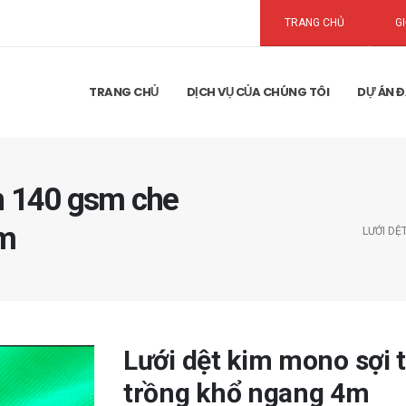
TRANG CHỦ
GI
TRANG CHỦ
DỊCH VỤ CỦA CHÚNG TÔI
DỰ ÁN Đ
n 140 gsm che
4m
LƯỚI DỆ
Lưới dệt kim mono sợi 
trồng khổ ngang 4m