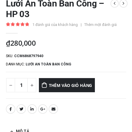
Lưới An Toàn Ban Công –
HP 03
1
đánh giá của khách hàng
|
Thêm một đánh giá
5.00
out of 5
₫
280,000
SKU:
CCM6868797940
DANH MỤC:
LƯỚI AN TOÀN BAN CÔNG
THÊM VÀO GIỎ HÀNG
MÔ TẢ