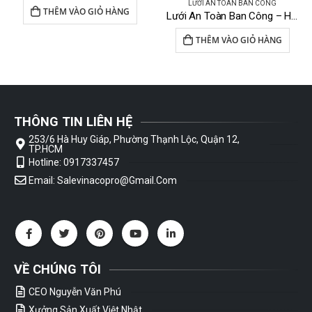
LƯỚI AN TOÀN BAN CÔNG
THÊM VÀO GIỎ HÀNG
Lưới An Toàn Ban Công – HP 04
THÊM VÀO GIỎ HÀNG
THÔNG TIN LIÊN HỆ
253/6 Hà Huy Giáp, Phường Thạnh Lộc, Quận 12,
TP.HCM
Hotline: 0917337457
Email: Salevinacopro@gmail.com
VỀ CHÚNG TÔI
CEO Nguyễn Văn Phú
Xưởng Sản Xuất Việt Nhật