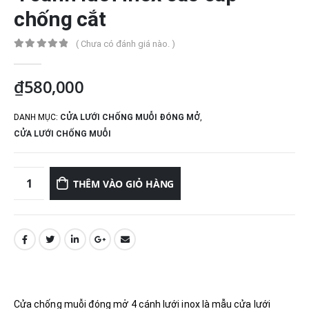
chống cắt
( Chưa có đánh giá nào. )
0
out of 5
₫
580,000
DANH MỤC:
CỬA LƯỚI CHỐNG MUỖI ĐÓNG MỞ
,
CỬA LƯỚI CHỐNG MUỖI
THÊM VÀO GIỎ HÀNG
Cửa chống muỗi đóng mở 4 cánh lưới inox là mẫu cửa lưới