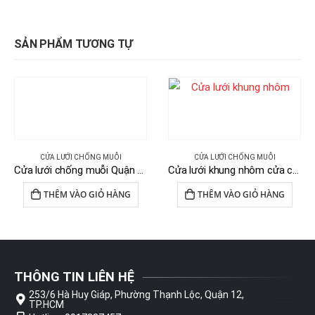
SẢN PHẨM TƯƠNG TỰ
CỬA LƯỚI CHỐNG MUỖI
CỬA LƯỚI CHỐNG MUỖI
Cửa lưới chống muỗi Quận 12
Cửa lưới khung nhôm cửa chống muỗi ngăn côn trùng cao cấp
THÊM VÀO GIỎ HÀNG
THÊM VÀO GIỎ HÀNG
THÔNG TIN LIÊN HỆ
253/6 Hà Huy Giáp, Phường Thạnh Lộc, Quận 12,
TP.HCM