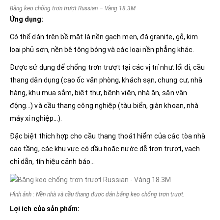
Băng keo chống trơn trượt Russian – Vàng 18.3M
Ứng dụng:
Có thể dán trên bề mặt là nền gạch men, đá granite, gỗ, kim
loại phủ sơn, nền bê tông bóng và các loại nền phẳng khác.
Được sử dụng để chống trơn trượt tại các vị trí như: lối đi, cầu
thang dân dụng (cao ốc văn phòng, khách sạn, chung cư, nhà
hàng, khu mua sắm, biệt thự, bệnh viện, nhà ăn, sân vận
động…) và cầu thang công nghiệp (tàu biển, giàn khoan, nhà
máy xí nghiệp…).
Đặc biệt thích hợp cho cầu thang thoát hiểm của các tòa nhà
cao tầng, các khu vực có dầu hoặc nước dễ trơn trượt, vạch
chỉ dẫn, tín hiệu cảnh báo…
Hình ảnh :
Nền nhà và cầu thang được dán băng keo chống trơn trượt.
Lợi ích của sản phẩm: