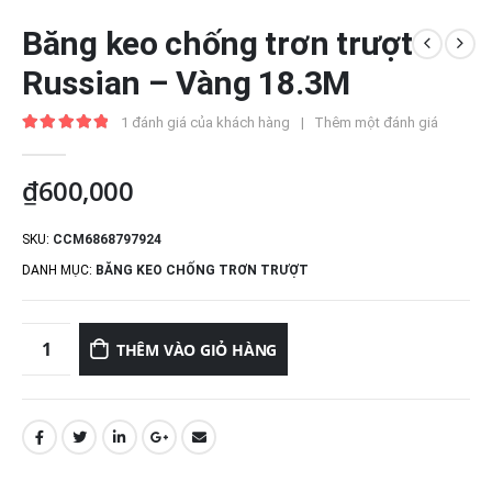
Băng keo chống trơn trượt
Russian – Vàng 18.3M
1
đánh giá của khách hàng
|
Thêm một đánh giá
5.00
out of 5
₫
600,000
SKU:
CCM6868797924
DANH MỤC:
BĂNG KEO CHỐNG TRƠN TRƯỢT
THÊM VÀO GIỎ HÀNG