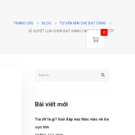
TRANG CHỦ
BLOG
TƯ VẤN MÁI CHE BẠT CĂNG
BÍ QUYẾT LỰA CHỌN BẠT XANH CAM LOẠI NÀO TỐT
0
Bài viết mới
Tia UV là gì? Giải đáp mọi thắc mắc về tia
cực tím