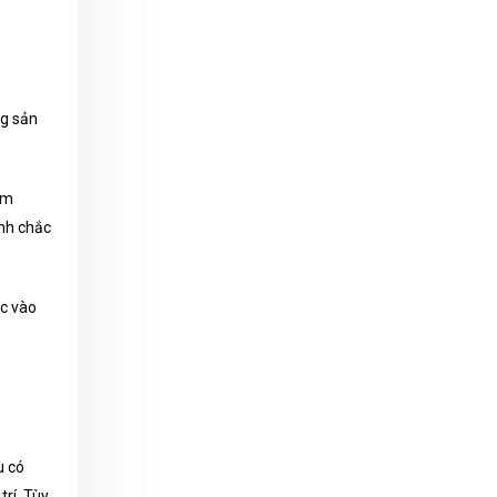
ng sản
ểm
nh chắc
c vào
u có
trí. Tùy