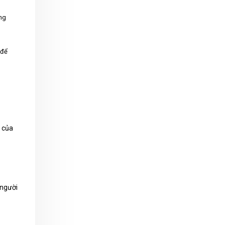
ống
 để
 của
 người