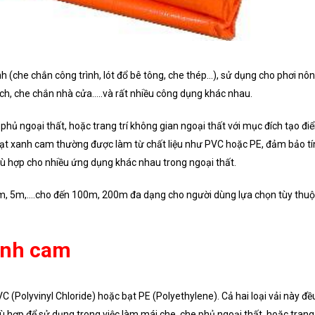
 (che chắn công trình, lót đổ bê tông, che thép…), sử dụng cho phơi nô
 lịch, che chắn nhà cửa…..và rất nhiều công dụng khác nhau.
phủ ngoại thất, hoặc trang trí không gian ngoại thất với mục đích tạo đi
Bạt xanh cam thường được làm từ chất liệu như PVC hoặc PE, đảm bảo tí
hù hợp cho nhiều ứng dụng khác nhau trong ngoại thất.
2m, 5m,….cho đến 100m, 200m đa dạng cho người dùng lựa chọn tùy thuộ
xanh cam
 (Polyvinyl Chloride) hoặc bạt PE (Polyethylene). Cả hai loại vải này đề
 hợp để sử dụng trong việc làm mái che, che phủ ngoại thất, hoặc trang 